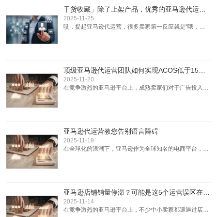
干货收藏」除了上架产品，优秀的亚马逊代运营还在为你做这7件事
2025-11-25
哎，提起亚马逊代运营，很多卖家第一反应就是“哦，就
是帮我上传产品到平台，对吧？简单得很。”我懂，这种
想法太常见了，尤其是刚入门的卖家，总觉得代运营就是
个“上传小哥”，花钱请他们不过是省点自己折腾的时间。
可现实是优秀的亚马逊代运营远不止这点事儿，他们像你
顶级亚马逊代运营团队如何实现ACOS低于15%的广告ROI？
的幕后军师一样，从产品上线到店铺长红，全链条把关。
2025-11-20
要是你还停留在“上...
在竞争激烈的亚马逊平台上，成熟卖家们对于广告投入产
出比（ROI）有着极高的要求，追求精细化运营已成为提
升竞争力的关键。而ACOS（广告销售成本比）作为衡量
广告效果的重要指标，如何将其控制在较低水平并实现可
观的广告ROI，是众多卖家梦寐以求的目标。今天，我们
亚马逊代运营教您告别语言障碍
就通过数据揭秘顶级亚马逊代运营团队是如何做到ACOS
2025-11-19
低于15%的...
在全球化的浪潮下，亚马逊作为全球知名的电商平台，为
众多卖家提供了广阔的市场空间。然而，对于许多想要拓
展海外市场的卖家来说，语言障碍成为了横亘在面前的一
大难题。不同国家和地区有着不同的语言和文化，如何准
确地与客户沟通、展示产品信息，成为了决定业务成败的
亚马逊店铺销量停滞？可能是这5个运营误区在“烧”你的广告费
关键因素。而亚马逊代运营，正是帮助卖家告别语言障碍
2025-11-14
的得力助手。语言障碍...
在竞争激烈的亚马逊平台上，不少中小卖家都遭遇过店铺