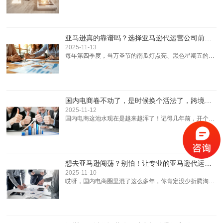
销量停滞不前的困境。尽管投入了大量的广告费，期望以
此带动销量增长，但结果往往不尽如人意。实际上，这可
能是因为在运营过程中陷入了一些误区，这些误区就像无
形的“黑洞”，不断“烧”掉你的广告费。下面就为大家详细
亚马逊真的靠谱吗？选择亚马逊代运营公司前，你需要知道这些！
分析可能存在的5个运营误区。误区一：盲目追求曝光
2025-11-13
量，忽视精准定位很...
每年第四季度，当万圣节的南瓜灯点亮、黑色星期五的促
销声浪炸开、圣诞树的彩灯闪烁时，跨境电商仿佛进入
了“黄金冲刺季”。但对在亚马逊平台上经营的卖家而言，
今年的旺季却多了几分紧绷感——亚马逊突然实施的“价
格抓取”新政、旺季配送费上调等政策变化，让不少卖家
国内电商卷不动了，是时候换个活法了，跨境电商了解一下？
都疑惑：“亚马逊真的还像以前那么靠谱吗？”其实，亚马
2025-11-12
逊本身是成熟且具有...
国内电商这池水现在是越来越浑了！记得几年前，开个淘
宝店，搞点爆款，靠着直通车和聚划算，就能月入过万。
现在呢？平台流量被大V和头部商家瓜分干净，新手小卖
家挤破头也分不到一杯羹。拼多多低价厮杀，京东物流成
本高企，抖音直播带货又得拼颜值和口才。每天起早贪黑
想去亚马逊闯荡？别怕！让专业的亚马逊代运营扶你一把！
优化店铺、刷评价、应付客服，利润却被各种费用吃掉大
2025-11-10
半。卷到这份上，谁不...
哎呀，国内电商圈里混了这么多年，你肯定没少折腾淘
宝、拼多多、京东这些平台吧？从选品、上架、刷单、客
服，到物流发货，一套流程下来，眼睛都不带眨的。生意
做得风生水起，月入几万几十万的也不在少数。可最近
呢？总觉得天花板越来越低，竞争白热化，平台规则一