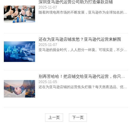
深圳亚马逊代运营公司助力打造爆款店铺
变，利润就缩水。心里痒痒的，想着去亚马逊这个全球大
2025-11-07
市场试试水？嘿，别急着摇头...
随着跨境电商市场的不断发展，亚马逊作为全球知名的电
商平台之一，吸引了大量商家入驻。然而，在平台竞争日
益激烈的当下，许多商家面临着运营难题，例如选品决策
困难、流量获取成本高昂、平台规则变化难以及时应对、
爆款打造周期过长等问题，这些问题严重制约了店铺的发
还在为亚马逊店铺发愁？亚马逊代运营来解围
展和业绩增长。针对这些问题，深圳涌现出一批专业的亚
2025-11-07
马逊代运营公司，它们...
亚马逊的掘金时代，人人想分一杯羹。可现实是，不少卖
家手握好产品，却在运营的迷雾中迷失方向，店铺流量低
迷、转化率惨淡，每天都愁眉苦脸。你是不是也深陷其
中，感觉自己快要被亚马逊的复杂规则和激烈竞争吞噬
了？亚马逊运营，远不止你想的那么简单！表面上，亚马
别再苦哈哈！把店铺交给亚马逊代运营，你只管数钱！
逊只是一个卖货的平台。但实际上，它是一个复杂而精密
2025-11-05
的生态系统，需要掌握诸多...
还在为亚马逊店铺的运营焦头烂额？每天熬夜选品、优化
Listing、处理订单，却发现销量不见起色？ 别再苦哈哈地
单打独斗了！现在，你可以把店铺交给专业的亚马逊代运
营团队，让他们帮你搞定一切，你只需要安心数钱！亚马
逊，机遇与挑战并存的电商平台。对于许多卖家来说，它
既是实现财富梦想的沃土，也是充满荆棘的战场。复杂的
上一页
下一页
平台规则、...